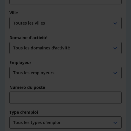
Ville
expand_more
Domaine d'activité
expand_more
Employeur
expand_more
Numéro du poste
Type d'emploi
expand_more