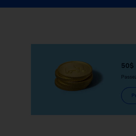
50$ 
Passez
Pr