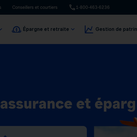
s
Conseillers et courtiers
1-800-463-6236
Épargne et retraite
Gestion de patri
 assurance et épar