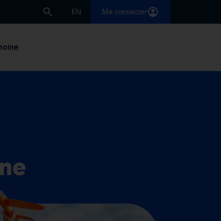
EN
Me connecter
moine
gne