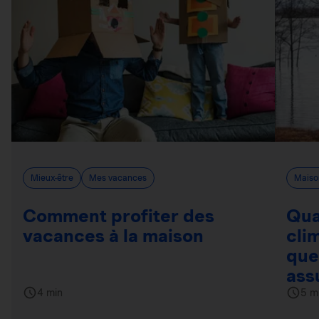
Mieux-être
Mes vacances
Maiso
Comment profiter des
Qua
vacances à la maison
cli
que
ass
4 min
5 m