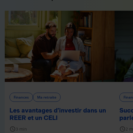
Finances
Ma retraite
Finan
Les avantages d’investir dans un
Succ
REER et un CELI
parl
schedule
schedule
3 min
2 m