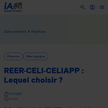
To
navigate_next
Zone conseils
Finances
Finances
Mon épargne
REER-CELI-CELIAPP :
Lequel choisir ?
ios_share
Partager
schedule
4 min