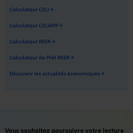
Calculateur CELI
arrow_forward
Calculateur CELIAPP
arrow_forward
Calculateur REER
arrow_forward
Calculateur de Prêt REER
arrow_forward
Découvrir les actualités économiques
arrow_forward
Vous souhaitez poursuivre votre lecture