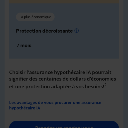
La plus économique
Protection décroissante
info
/ mois
Choisir l'assurance hypothécaire iA pourrait
signifier des centaines de dollars d’économies
2
et une protection adaptée à vos besoins!
Les avantages de vous procurer une assurance
hypothécaire iA
Prendre un rendez-vous