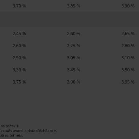
3,70 %
3,85 %
3,90 %
2,45 %
2,60 %
2,65 %
2,60 %
2,75 %
2,80 %
2,90 %
3,05 %
3,10 %
3,30 %
3,45 %
3,50 %
3,75 %
3,90 %
3,95 %
ns préavis.
ffectués avant la date d’échéance.
utres termes.