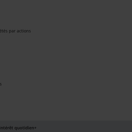
étés par actions
s
intérêt quotidien+