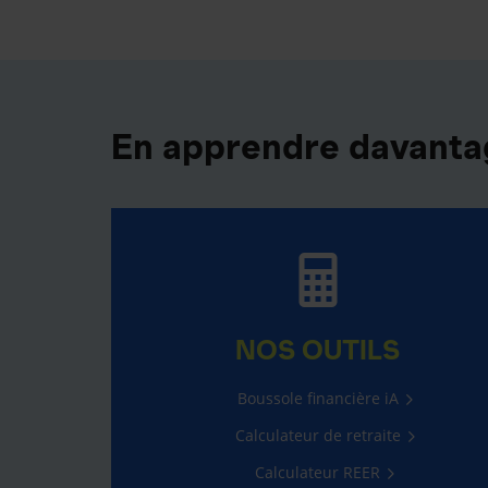
En apprendre davantag
NOS OUTILS
Boussole financière iA
Calculateur de retraite
Calculateur REER