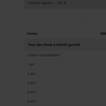
Taux en vigueur : 1,85 %
Terme
500
Taux des fonds à intérêt garanti
3
1 mois renouvelable
1 an
2 ans
3 ans
4 ans
5 ans