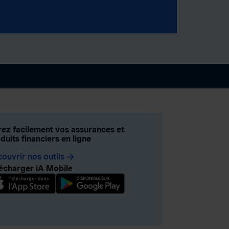
ez facilement vos assurances et
duits financiers en ligne
ouvrir nos outils
arrow_forward
écharger iA Mobile