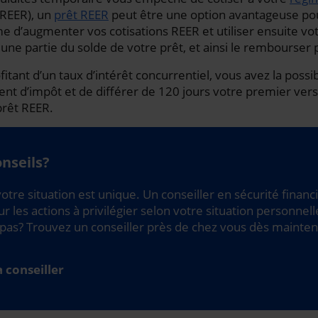
REER), un
prêt REER
peut être une option avantageuse po
e d’augmenter vos cotisations REER et utiliser ensuite 
une partie du solde de votre prêt, et ainsi le rembourser
fitant d’un taux d’intérêt concurrentiel, vous avez la possib
t d’impôt et de différer de 120 jours votre premier ve
rêt REER.
nseils?
otre situation est unique. Un conseiller en sécurité financ
r les actions à privilégier selon votre situation personnell
pas? Trouvez un conseiller près de chez vous dès mainten
n conseiller