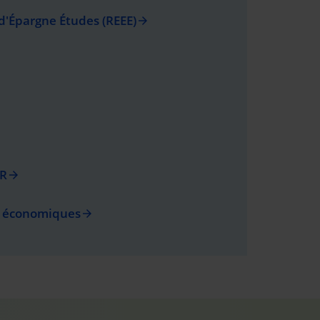
d'Épargne Études (REEE)
arrow_forward
ER
arrow_forward
és économiques
arrow_forward