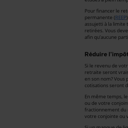
Pour financer le re
permanente (
REEP
assujetti à la limi
retirées. Vous dev
afin qu’aucune part
Réduire l'impôt
Si le revenu de vot
retraite seront vra
en son nom? Vous po
cotisations seront 
En même temps, les 
ou de votre conjoin
fractionnement du 
votre conjointe ou v
Si un manque de li