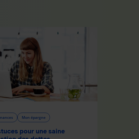
inances
Mon épargne
tuces pour une saine
stion des dettes