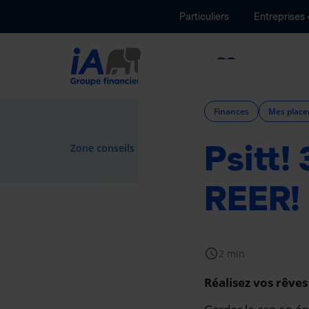
Particuliers
Entreprises
Assurance
Finances
Mes plac
Psitt!
navigate_next
Zone conseils
Finances
REER!
schedule
2 min
Réalisez vos rêves