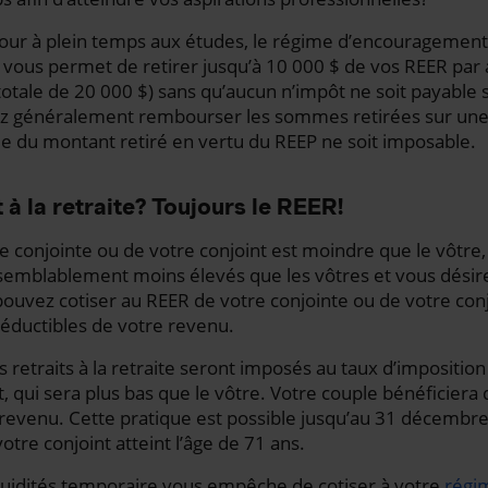
tour à plein temps aux études, le régime d’encouragement 
) vous permet de retirer jusqu’à 10 000 $ de vos REER par a
te totale de 20 000 $) sans qu’aucun n’impôt ne soit payabl
ez généralement rembourser les sommes retirées sur une
ie du montant retiré en vertu du REEP ne soit imposable.
 à la retraite? Toujours le REER!
re conjointe ou de votre conjoint est moindre que le vôtre,
isemblablement moins élevés que les vôtres et vous désir
uvez cotiser au REER de votre conjointe ou de votre conj
déductibles de votre revenu.
retraits à la retraite seront imposés au taux d’imposition
t, qui sera plus bas que le vôtre. Votre couple bénéficiera
revenu. Cette pratique est possible jusqu’au 31 décembre
otre conjoint atteint l’âge de 71 ans.
quidités temporaire vous empêche de cotiser à votre
régi