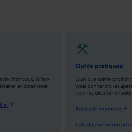
Outils pratiques
s de chez vous. Grâce
Quel que soit le produit q
éclairer et opter pour
vous donneront un aperç
pourrez discuter ensuite
arrow_forward
ller
Boussole financière
arrow_forward
Calculateur de retraite
arr