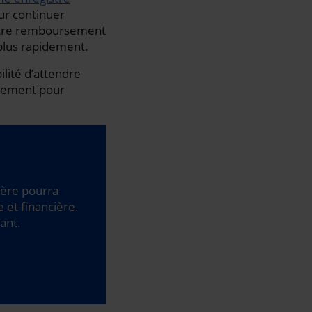
ur continuer
votre remboursement
 plus rapidement.
ilité d’attendre
rsement pour
ière pourra
e et financière.
ant.