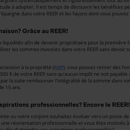
pargnant systématiquement et rigoureusement tout au lon
tude à adopter. Il est temps de découvrir les bénéfices p
épargne dans votre REER et les façons dont vous pouvez en
maison? Grâce au REER!
 liquidités afin de devenir propriétaire pour la première f
liser les sommes investies dans votre REER sans devoir sub
ccession à la propriété (
RAP
), vous pouvez retirer des fon
00 $ de votre REER sans qu’aucun impôt ne soit payable s
 par la suite rembourser l’intégralité de la somme dans v
e 15 ans.
aspirations professionnelles? Encore le REER!
inte ou votre conjoint souhaitez évoluer vers un poste de
 une réorientation professionnelle et vous êtes motivés 
s afin d’atteindre vos aspirations professionnelles?