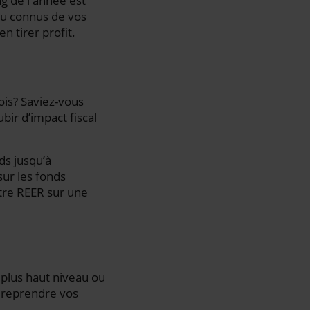
g de l'année est
eu connus de vos
 tirer profit.
ois? Saviez-vous
ir d’impact fiscal
ds jusqu’à
ur les fonds
otre REER sur une
 plus haut niveau ou
à reprendre vos