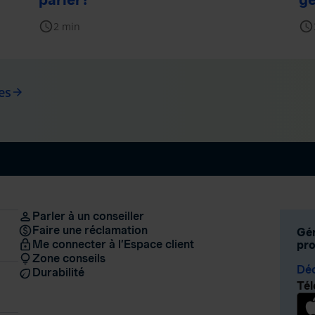
schedule
schedule
2 min
es
arrow_forward
Parler à un conseiller
Faire une réclamation
Gér
Me connecter à l’Espace client
pro
Zone conseils
Déc
Durabilité
Tél