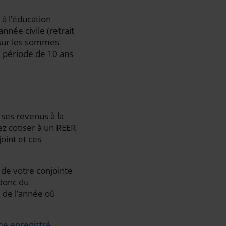
à l’éducation
nnée civile (retrait
e sur les sommes
 période de 10 ans
 ses revenus à la
ez cotiser à un REER
oint et ces
 de votre conjointe
 donc du
 de l’année où
me enregistré