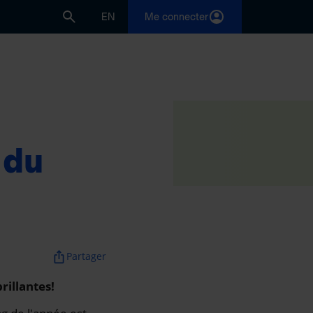
EN
Me connecter
 du
ios_share
Partager
rillantes!