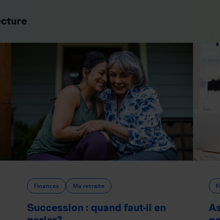
ecture
Finances
Ma retraite
F
Succession : quand faut-il en
As
parler?
ge