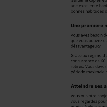
Garder le cap en é
une excellente habi
bonnes habitudes d’
Une première 
Vous avez besoin de
que vous pouvez uti
désavantageux?
Grâce au régime d’a
concurrence de 60 0
retirés. Vous devez
période maximale d
Atteindre ses 
Vous ou votre conjo
vous regardez pour
études à plein temp