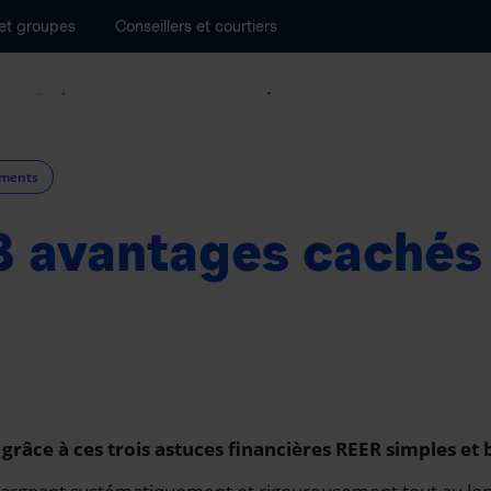
 et groupes
Conseillers et courtiers
Épargne et retraite
Gestion de patrimoine
ements
 3 avantages cachés
 grâce à ces trois astuces financières REER simples et b