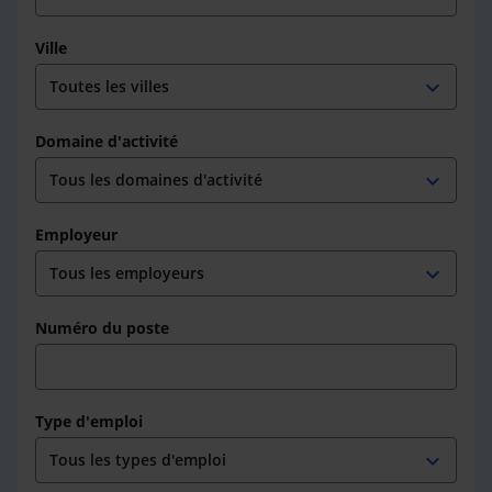
Ville
expand_more
Domaine d'activité
expand_more
Employeur
expand_more
Numéro du poste
Type d'emploi
expand_more