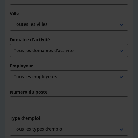
Ville
expand_more
Domaine d'activité
expand_more
Employeur
expand_more
Numéro du poste
Type d'emploi
expand_more