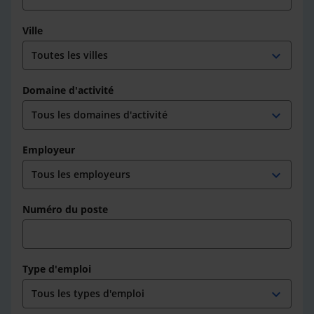
Ville
expand_more
Domaine d'activité
expand_more
Employeur
expand_more
Numéro du poste
Type d'emploi
expand_more