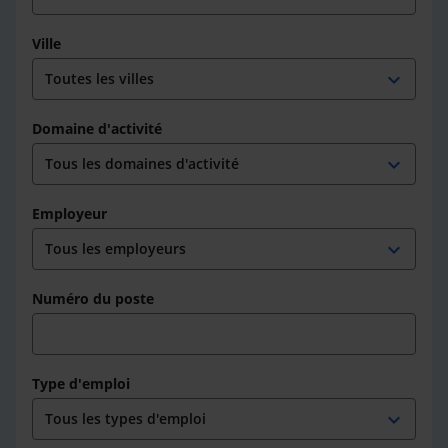
Ville
expand_more
Domaine d'activité
expand_more
Employeur
expand_more
Numéro du poste
Type d'emploi
expand_more