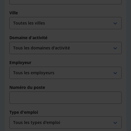
Ville
expand_more
Domaine d'activité
expand_more
Employeur
expand_more
Numéro du poste
Type d'emploi
expand_more