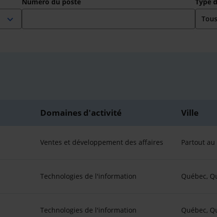
Numéro du poste
Type 
expand_more
Domaines d'activité
Ville
Ventes et développement des affaires
Partout a
Technologies de l'information
Québec, Q
Technologies de l'information
Québec, Q