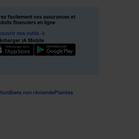
ez facilement vos assurances et
duits financiers en ligne
ouvrir nos outils
arrow_forward
écharger iA Mobile
ation
Biens non réclamés
Plaintes