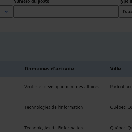
Numéro du poste
Type 
expand_more
Domaines d'activité
Ville
Ventes et développement des affaires
Partout a
Technologies de l'information
Québec, Q
Technologies de l'information
Québec, Q