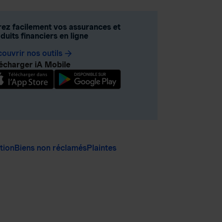
ez facilement vos assurances et
duits financiers en ligne
ouvrir nos outils
arrow_forward
écharger iA Mobile
ation
Biens non réclamés
Plaintes