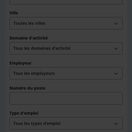
Ville
expand_more
Domaine d'activité
expand_more
Employeur
expand_more
Numéro du poste
Type d'emploi
expand_more