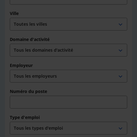
Ville
expand_more
Domaine d'activité
expand_more
Employeur
expand_more
Numéro du poste
Type d'emploi
expand_more