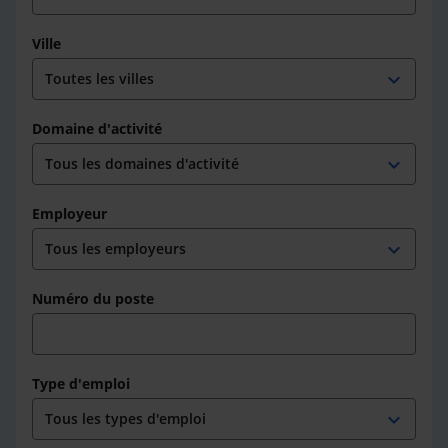
Ville
expand_more
Domaine d'activité
expand_more
Employeur
expand_more
Numéro du poste
Type d'emploi
expand_more