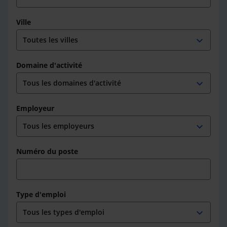
Ville
expand_more
Domaine d'activité
expand_more
Employeur
expand_more
Numéro du poste
Type d'emploi
expand_more