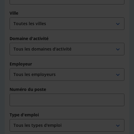
Ville
expand_more
Domaine d'activité
expand_more
Employeur
expand_more
Numéro du poste
Type d'emploi
expand_more