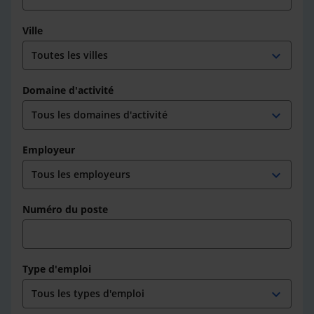
Ville
expand_more
Domaine d'activité
expand_more
Employeur
expand_more
Numéro du poste
Type d'emploi
expand_more