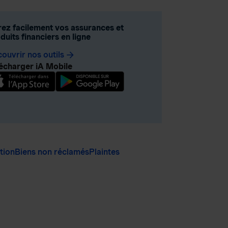
ez facilement vos assurances et
duits financiers en ligne
ouvrir nos outils
arrow_forward
écharger iA Mobile
ation
Biens non réclamés
Plaintes