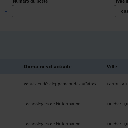
Numéro du poste
Type 
expand_more
Domaines d'activité
Ville
Ventes et développement des affaires
Partout a
Technologies de l'information
Québec, Q
Technologies de l'information
Québec, Q