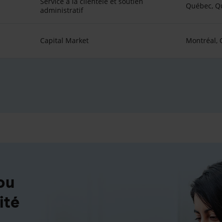
Service à la clientèle et soutien
Québec, Q
administratif
Capital Market
Montréal,
ou
ité