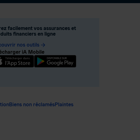
ez facilement vos assurances et
duits financiers en ligne
ouvrir nos outils
arrow_forward
écharger iA Mobile
ation
Biens non réclamés
Plaintes