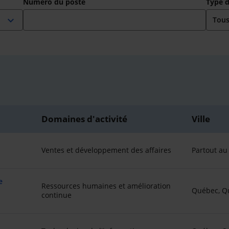
Numéro du poste
Type 
expand_more
Domaines d'activité
Ville
Ventes et développement des affaires
Partout a
e
Ressources humaines et amélioration
Québec, Q
continue