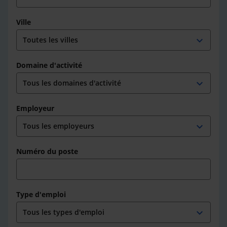
Ville
expand_more
Domaine d'activité
expand_more
Employeur
expand_more
Numéro du poste
Type d'emploi
expand_more