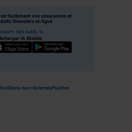
ez facilement vos assurances et
duits financiers en ligne
ouvrir nos outils
arrow_forward
écharger iA Mobile
ation
Biens non réclamés
Plaintes