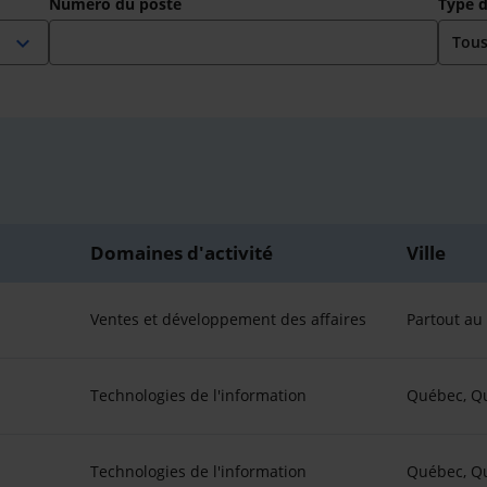
Numéro du poste
Type 
expand_more
Domaines d'activité
Ville
Ventes et développement des affaires
Partout a
Technologies de l'information
Québec, Q
Technologies de l'information
Québec, Q