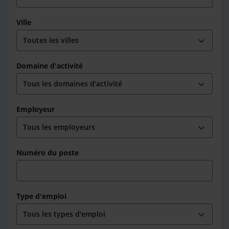
Ville
expand_more
Domaine d'activité
expand_more
Employeur
expand_more
Numéro du poste
Type d'emploi
expand_more