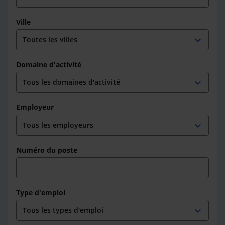
Ville
expand_more
Domaine d'activité
expand_more
Employeur
expand_more
Numéro du poste
Type d'emploi
expand_more