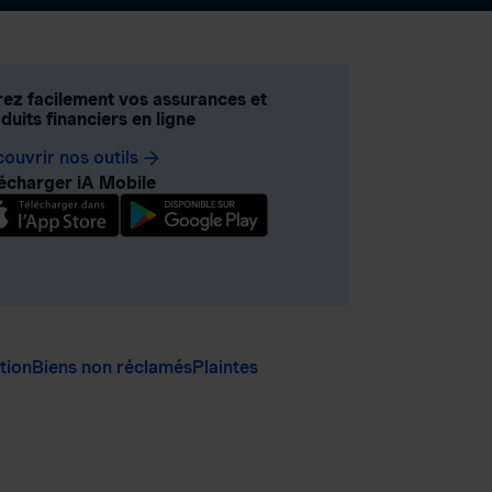
ez facilement vos assurances et
duits financiers en ligne
ouvrir nos outils
arrow_forward
écharger iA Mobile
ation
Biens non réclamés
Plaintes