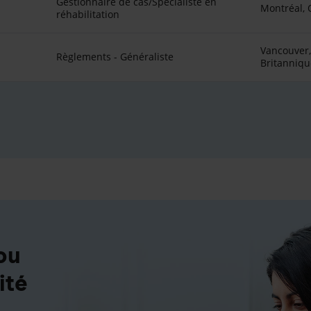
Gestionnaire de cas/Spécialiste en
Montréal,
réhabilitation
Vancouver,
Règlements - Généraliste
Britanniqu
ou
ité