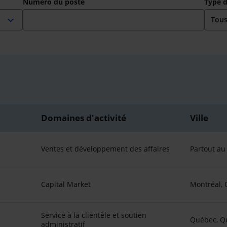
Numéro du poste
Type 
expand_more
Domaines d'activité
Ville
Ventes et développement des affaires
Partout a
Capital Market
Montréal,
Service à la clientèle et soutien
Québec, Q
administratif