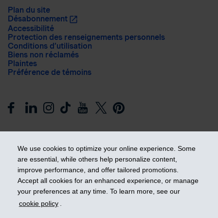
Plan du site
Désabonnement
Accessibilité
Protection des renseignements personnels
Conditions d’utilisation
Biens non réclamés
Plaintes
Préférence de témoins
We use cookies to optimize your online experience. Some
are essential, while others help personalize content,
improve performance, and offer tailored promotions.
Prendre les devants
Accept all cookies for an enhanced experience, or manage
your preferences at any time. To learn more, see our
cookie policy
.
© 2026 Industrielle Alliance, Assurance et services financiers