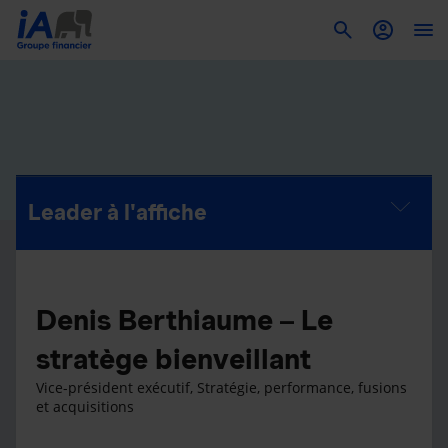
To
Leader à l'affiche
Denis Berthiaume – Le
stratège bienveillant
Vice-président exécutif, Stratégie, performance, fusions
et acquisitions