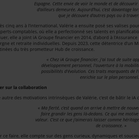
Espagne. Cette envie de voir le monde et de découvrir 
d’ailleurs demeurée. Aujourd’hui, c’est davantage lor
que je découvre d’autres pays ou à travers
ès cinq ans à l’international, Valérie a ensuite posé ses valises po
xperts-comptables, où elle a perfectionné ses talents en planificati
luer, elle a joint iA Groupe financier en 2014, d’abord à l’Assurance 
rgne et retraite individuelles. Depuis 2023, cette détentrice d’un M
tinées du très prometteur Hub de croissance.
« Chez iA Groupe financier, j'ai tout de suite ap
développement personnel, l'ouverture à la mobilité
possibilités d'évolution. Ces traits marquants de l
enrichie sur le plan personnel.
er sur la collaboration
 autre des motivations intrinsèques de Valérie, c’est de bâtir le iA
« Ma fierté, c’est quand on arrive à mettre de nouvel
faire grandir les gens là-dedans. Ce qui me motive a
valeur. C’est ce que j’aimerais laisser comme hérit
de croissance. »
r ce faire, elle compte sur des gens curieux, dynamiques et souci