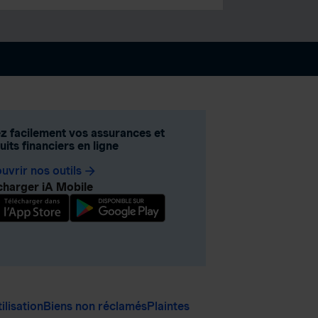
z facilement vos assurances et
its financiers en ligne
uvrir nos outils
arrow_forward
charger iA Mobile
ilisation
Biens non réclamés
Plaintes