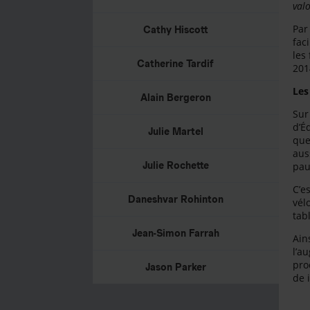
val
Par
Cathy Hiscott
fac
les
Catherine Tardif
201
Les
Alain Bergeron
Sur
d’É
Julie Martel
que
aus
Julie Rochette
pau
C’e
Daneshvar Rohinton
vél
tab
Jean-Simon Farrah
Ain
l’a
pro
Jason Parker
de 