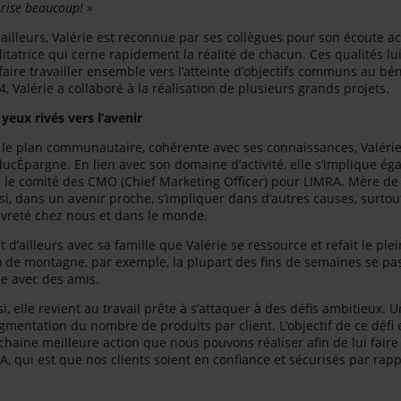
orise beaucoup! »
 ailleurs, Valérie est reconnue par ses collègues pour son écoute act
ilitatrice qui cerne rapidement la réalité de chacun. Ces qualités l
 faire travailler ensemble vers l’atteinte d’objectifs communs au bé
4, Valérie a collaboré à la réalisation de plusieurs grands projets.
 yeux rivés vers l’avenir
 le plan communautaire, cohérente avec ses connaissances, Valérie 
ducÉpargne. En lien avec son domaine d’activité, elle s’implique ég
 le comité des CMO (Chief Marketing Officer) pour LIMRA. Mère de d
si, dans un avenir proche, s’impliquer dans d’autres causes, surtout
vreté chez nous et dans le monde.
st d’ailleurs avec sa famille que Valérie se ressource et refait le ple
o de montagne, par exemple, la plupart des fins de semaines se pas
le avec des amis.
si, elle revient au travail prête à s’attaquer à des défis ambitieux.
ugmentation du nombre de produits par client. L’objectif de ce défi 
chaine meilleure action que nous pouvons réaliser afin de lui faire
iA, qui est que nos clients soient en confiance et sécurisés par rapp