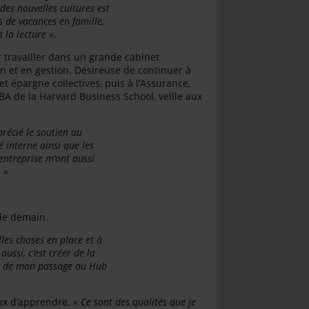
des nouvelles cultures est
s de vacances en famille,
 la lecture »
.
ur travailler dans un grande cabinet
on et en gestion. Désireuse de continuer à
et épargne collectives, puis à l’Assurance,
BA de la Harvard Business School, veille aux
précié le soutien au
 interne ainsi que les
'entreprise m’ont aussi
 »
 de demain.
les choses en place et à
ussi, c’est créer de la
age de mon passage au Hub
eux d’apprendre.
« Ce sont des qualités que je