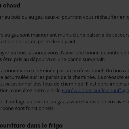
u chaud
er au bois ou au gaz, ceux-ci pourront vous réchauffer en
rs au gaz sont maintenant munis d’une batterie de secour
stible en cas de perte de courant.
foyer au bois, assurez-vous d’avoir une bonne quantité de 
pas être pris au dépourvu si une panne survenait.
s ramoner votre cheminée par un professionnel. Un bon 
te accumulée sur les parois de la cheminée. La créosote e
t occasionner des feux de cheminée. Il est donc important
tion, consultez notre article
6 précautions sur le chauffage
un chauffage au bois ou au gaz, assurez-vous que vos aver
bone sont fonctionnels.
urriture dans le frigo