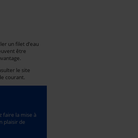
er un filet d’eau
peuvent être
avantage.
ulter le site
de courant.
 faire la mise à
 plaisir de