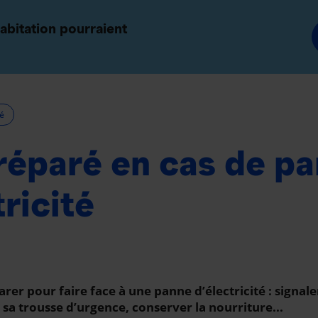
 et groupes
Conseillers et courtiers
abitation pourraient
Épargne et retraite
Gestion de patrimoine
é
réparé en cas de p
tricité
r pour faire face à une panne d’électricité : signale
sa trousse d’urgence, conserver la nourriture...