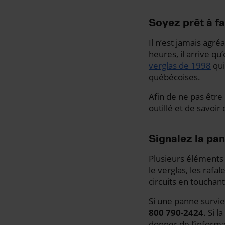
Soyez prêt à fa
Il n’est jamais agr
heures, il arrive qu
verglas de 1998
qui
québécoises.
Afin de ne pas être
outillé et de savoir
Signalez la pan
Plusieurs éléments
le verglas, les raf
circuits en touchant
Si une panne survi
800 790-2424
. Si 
donner de l’informat