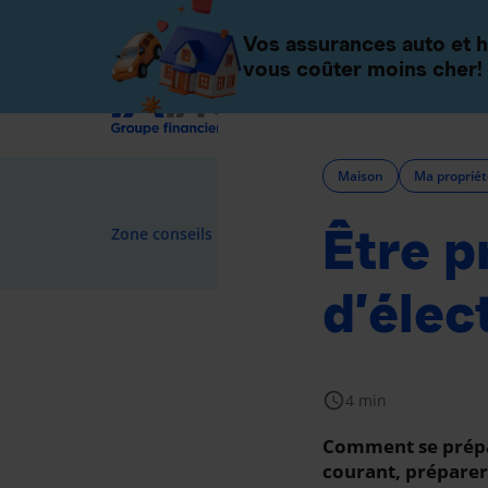
Particuliers
Entreprises
Vos assurances auto et h
vous coûter moins cher!
Assurance
Maison
Ma propriét
Être p
navigate_next
Zone conseils
Maison
d’élec
schedule
4 min
Comment se prépare
courant, préparer 