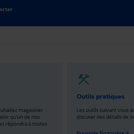
acter
Outils pratiques
souhaitez magasiner
Les outils suivant vous 
aisir qu’un de nos
discuter des détails de 
et répondra à toutes
Boussole financière
arrow_forward