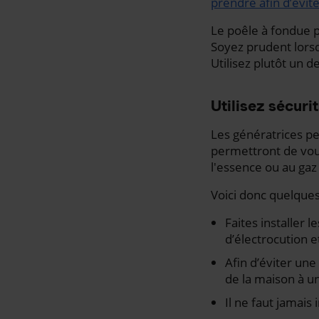
prendre afin d’évit
Le poêle à fondue p
Soyez prudent lorsqu
Utilisez plutôt un 
Utilisez sécuri
Les génératrices pe
permettront de vous
l'essence ou au gaz 
Voici donc quelques
Faites installer l
d’électrocution e
Afin d’éviter une
de la maison à u
Il ne faut jamais