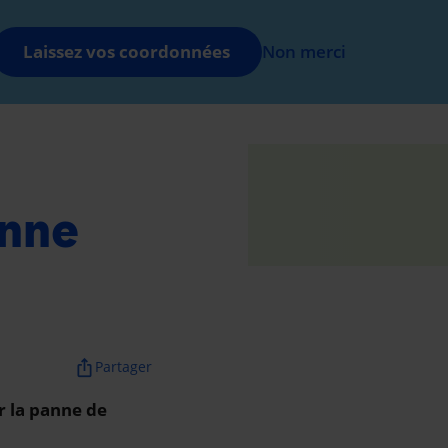
EN
Me connecter
Laissez vos coordonnées
Non merci
anne
ios_share
Partager
r la panne de