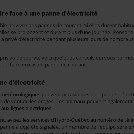
ire face à une panne d’électricité
éable de vivre des pannes de courant. Si elles durent habi
’elles se prolongent et durent plus d’une journée. Pensons 
 a privé d’électricité pendant plusieurs jours de nombreu
 pris au dépourvu, voici quelques conseils qui vous permet
 quoi faire en cas de panne de courant.
ne d’électricité
 météorologiques peuvent occasionner une panne d’élect
ales de vent ou les orages. Les animaux peuvent également
 aux lignes électriques.
ent, avisez les services d’Hydro-Québec au numéro de tél
la panne a déjà été signalée, un membre de l’équipe sera 
ion. Si vous avez accès à l’internet, vous pouvez aussi con