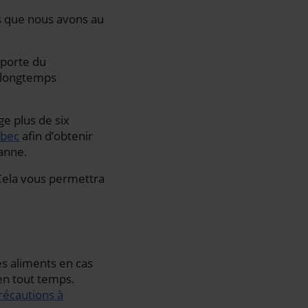
s que nous avons au
 porte du
s longtemps
ge plus de six
bec
afin d’obtenir
panne.
 Cela vous permettra
s aliments en cas
 en tout temps.
précautions à