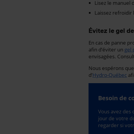
Lisez le manuel d
Laissez refroidir
Évitez le gel d
En cas de panne pro
afin d’éviter un
gel 
envisagées. Consult
Nous espérons que c
d’
Hydro-Québec
afi
Besoin de co
Vous avez des q
jour de votre d
regarder si vot