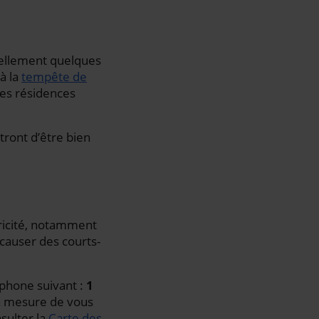
tuellement quelques
à la
tempête de
ses résidences
tront d’être bien
ricité, notamment
 causer des courts-
éphone suivant :
1
en mesure de vous
sulter la
Carte des