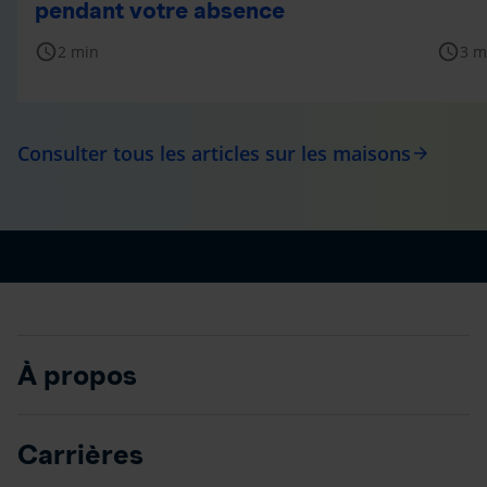
pendant votre absence
schedule
schedule
2 min
3 m
Consulter tous les articles sur les maisons
arrow_forward
À propos
Carrières