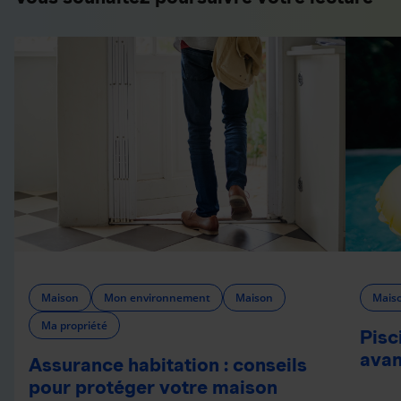
Maison
Mon environnement
Maison
Mais
Ma propriété
Pisc
avan
Assurance habitation : conseils
pour protéger votre maison