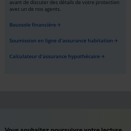
avant de discuter des détails de votre protection
avec un de nos agents.
Boussole financière
arrow_forward
Soumission en ligne d'assurance habitation
arrow_forward
Calculateur d'assurance hypothécaire
arrow_forward
Vous souhaitez poursuivre votre lecture