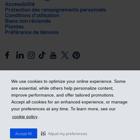
Accessibilité
Protection des renseignements personnels
Conditions d’utilisation
Biens non réclamés
Plaintes
Préférence de témoins
We use cookies to optimize your online experience. Some
are essential, while others help personalize content,
improve performance, and offer tailored promotions.
Prendre les devants
Accept all cookies for an enhanced experience, or manage
your preferences at any time. To learn more, see our
cookie policy
.
© 2026 Industrielle Alliance, Assurance et services financiers
inc. - iA Groupe financier. Tous droits réservés.
Accept All
Adjust my preferences