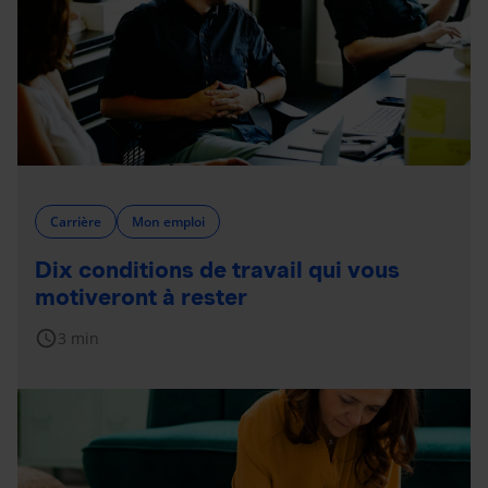
Carrière
Mon emploi
Dix conditions de travail qui vous
motiveront à rester
schedule
3 min