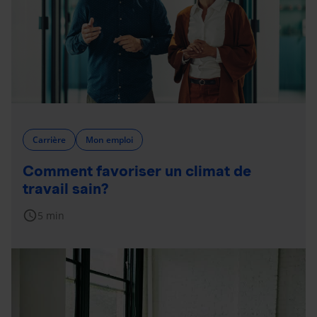
Carrière
Mon emploi
Comment favoriser un climat de
travail sain?
schedule
5 min