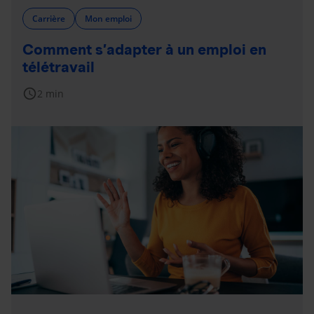
Carrière
Mon emploi
Comment s’adapter à un emploi en
télétravail
schedule
2 min