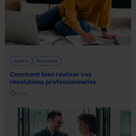
Carrière
Mon emploi
Comment bien réaliser vos
résolutions professionnelles
schedule
2 min