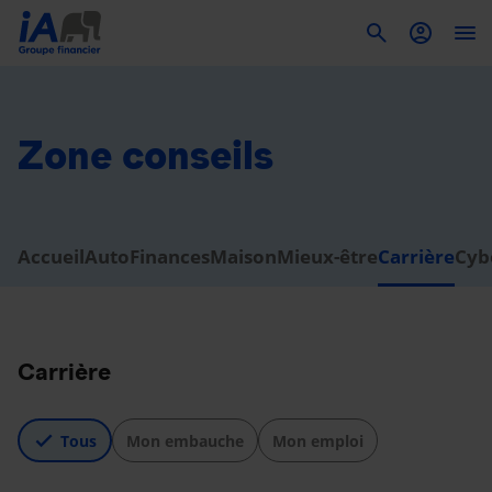
To
Zone conseils
Accueil
Auto
Finances
Maison
Mieux-être
Carrière
Cyb
Carrière
Tous
Mon embauche
Mon emploi