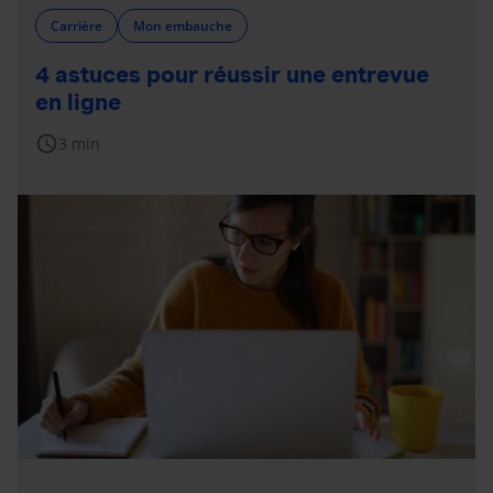
Carrière
Mon embauche
4 astuces pour réussir une entrevue
en ligne
schedule
3 min