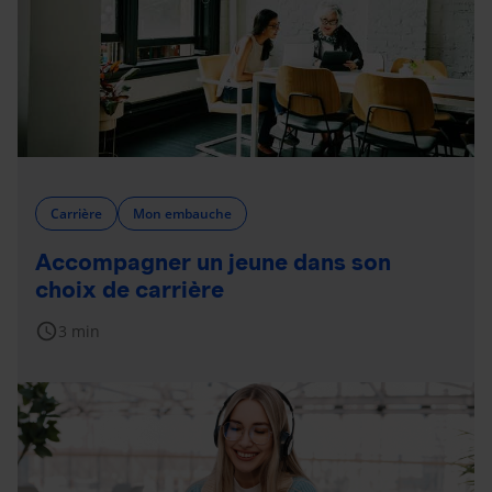
Carrière
Mon embauche
Accompagner un jeune dans son
choix de carrière
schedule
3 min