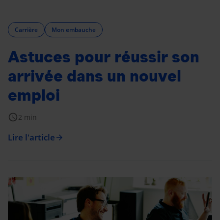
Carrière
Mon embauche
Astuces pour réussir son
arrivée dans un nouvel
emploi
schedule
2 min
Lire l'article
arrow_forward