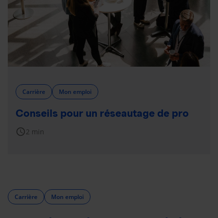
Carrière
Mon emploi
Conseils pour un réseautage de pro
schedule
2 min
Carrière
Mon emploi