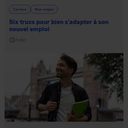
Carrière
Mon emploi
Six trucs pour bien s’adapter à son
nouvel emploi
schedule
2 min