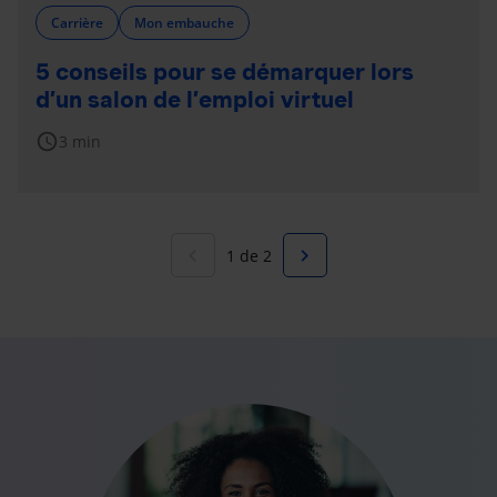
Carrière
Mon embauche
5 conseils pour se démarquer lors
d’un salon de l’emploi virtuel
schedule
3 min
navigate_before
navigate_next
1 de 2