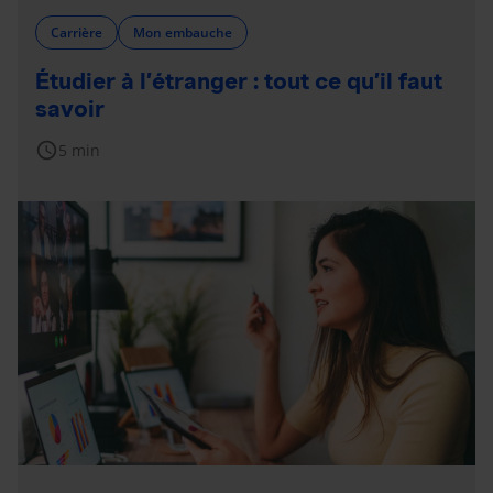
Carrière
Mon embauche
Étudier à l’étranger : tout ce qu’il faut
savoir
schedule
5 min