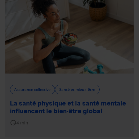
Assurance collective
Santé et mieux-être
La santé physique et la santé mentale
influencent le bien-être global
schedule
4 min