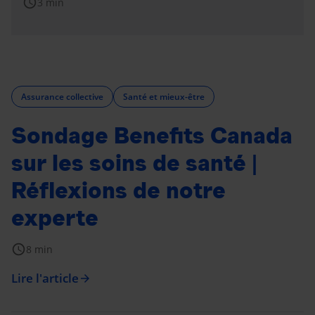
schedule
3 min
Assurance collective
Santé et mieux-être
Sondage Benefits Canada
sur les soins de santé |
Réflexions de notre
experte
schedule
8 min
Lire l'article
arrow_forward