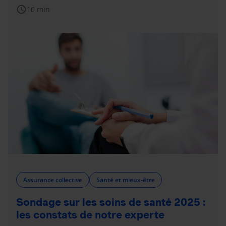
schedule
10 min
Assurance collective
Santé et mieux-être
Sondage sur les soins de santé 2025 :
les constats de notre experte