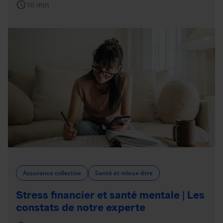
schedule
10 min
Assurance collective
Santé et mieux-être
Stress financier et santé mentale | Les
constats de notre experte