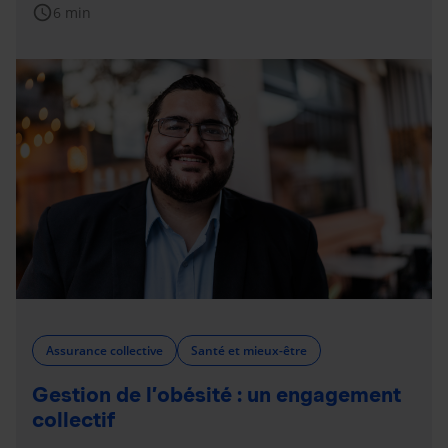
schedule
6 min
Assurance collective
Santé et mieux-être
Gestion de l’obésité : un engagement
collectif