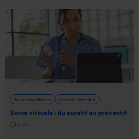
Assurance collective
Santé et mieux-être
Soins virtuels : du curatif au préventif
schedule
3 min