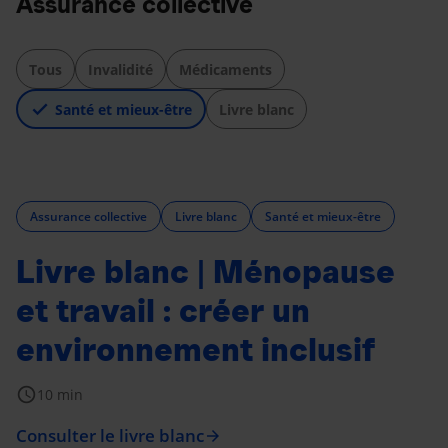
Assurance collective
Tous
Invalidité
Médicaments
Santé et mieux-être
Livre blanc
Assurance collective
Livre blanc
Santé et mieux-être
Livre blanc | Ménopause
et travail : créer un
environnement inclusif
schedule
10 min
Consulter le livre blanc
arrow_forward