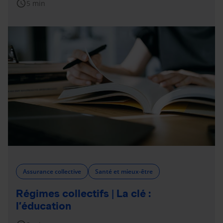
schedule
5 min
Assurance collective
Santé et mieux-être
Régimes collectifs | La clé :
l’éducation