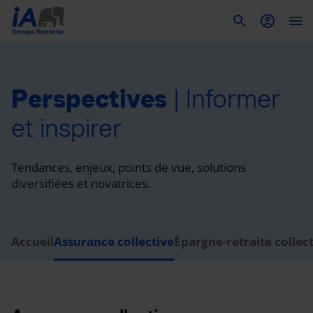
To
Perspectives
Perspectives
| Informer
et inspirer
Tendances, enjeux, points de vue, solutions
diversifiées et novatrices.
Accueil
Assurance collective
Épargne-retraite collec