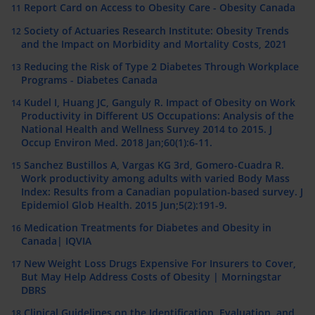
Report Card on Access to Obesity Care - Obesity Canada
11
Society of Actuaries Research Institute: Obesity Trends
12
and the Impact on Morbidity and Mortality Costs, 2021
Reducing the Risk of Type 2 Diabetes Through Workplace
13
Programs - Diabetes Canada
Kudel I, Huang JC, Ganguly R. Impact of Obesity on Work
14
Productivity in Different US Occupations: Analysis of the
National Health and Wellness Survey 2014 to 2015. J
Occup Environ Med. 2018 Jan;60(1):6-11.
Sanchez Bustillos A, Vargas KG 3rd, Gomero-Cuadra R.
15
Work productivity among adults with varied Body Mass
Index: Results from a Canadian population-based survey. J
Epidemiol Glob Health. 2015 Jun;5(2):191-9.
Medication Treatments for Diabetes and Obesity in
16
Canada| IQVIA
New Weight Loss Drugs Expensive For Insurers to Cover,
17
But May Help Address Costs of Obesity | Morningstar
DBRS
Clinical Guidelines on the Identification, Evaluation, and
18