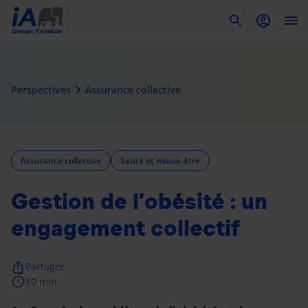
To
navigate_next
Perspectives
Assurance collective
Assurance collective
Santé et mieux-être
Gestion de l’obésité : un
engagement collectif
ios_share
Partager
schedule
10 min