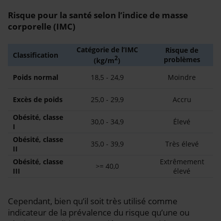
Risque pour la santé selon l’indice de masse
corporelle (IMC)
Catégorie de l’IMC
Risque de
Classification
2
problèmes
(kg/m
)
Poids normal
18,5 - 24,9
Moindre
Excès de poids
25,0 - 29,9
Accru
Obésité, classe
30,0 - 34,9
Élevé
I
Obésité, classe
35,0 - 39,9
Très élevé
II
Obésité, classe
Extrêmement
>= 40,0
III
élevé
Cependant, bien qu’il soit très utilisé comme
indicateur de la prévalence du risque qu’une ou