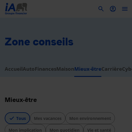
To
Zone conseils
Accueil
Auto
Finances
Maison
Mieux-être
Carrière
Cyb
Mieux-être
Tous
Mes vacances
Mon environnement
Mon implication
Mon quotidien
Vie et santé