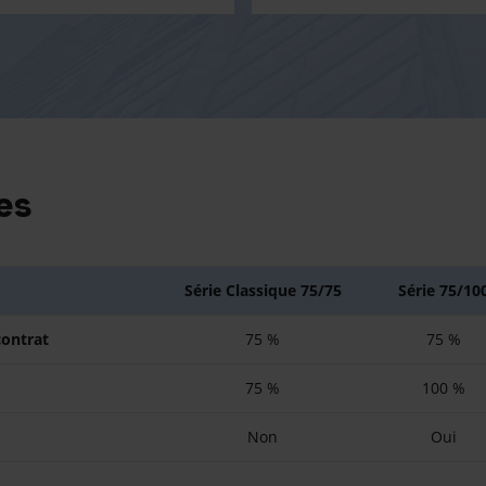
es
Série Classique 75/75
Série 75/10
contrat
75 %
75 %
75 %
100 %
Non
Oui