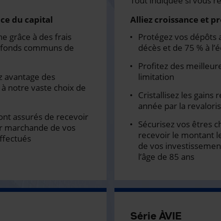
Tout indiquée si vous re
ce du capital
Alliez croissance et 
e grâce à des frais
Protégez vos dépôts 
s fonds communs de
décès et de 75 % à l
Profitez des meilleur
ez avantage des
limitation
à notre vaste choix de
Cristallisez les gains
année par la revalori
 sont assurés de recevoir
Sécurisez vos êtres ch
eur marchande de vos
recevoir le montant l
ffectués
de vos investissemen
l’âge de 85 ans
Série ÀVIE