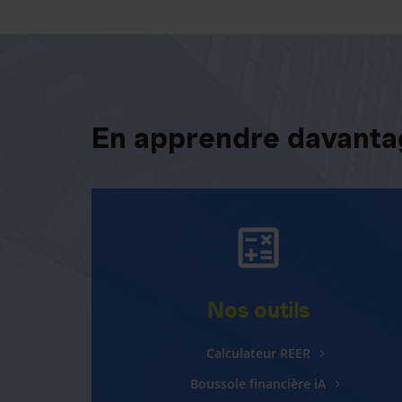
En apprendre davantag
Nos outils
Calculateur REER
Boussole financière iA