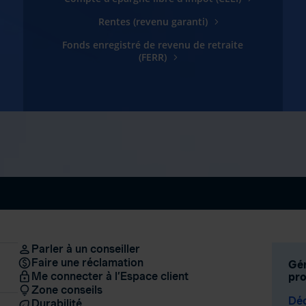
Rentes (revenu garanti)
Fonds enregistré de revenu de retraite
(FERR)
Parler à un conseiller
Faire une réclamation
Gér
Me connecter à l’Espace client
pro
Zone conseils
Déc
Durabilité