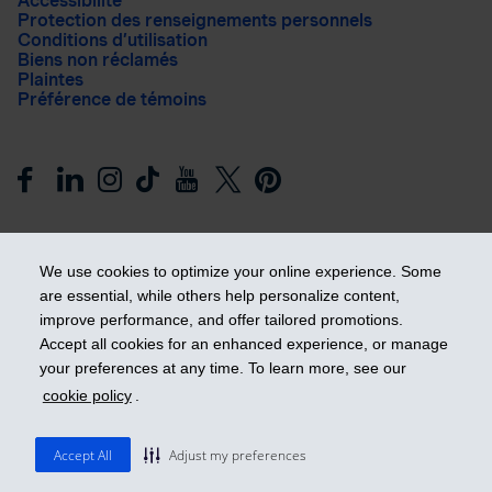
Accessibilité
Protection des renseignements personnels
Conditions d’utilisation
Biens non réclamés
Plaintes
Préférence de témoins
We use cookies to optimize your online experience. Some
are essential, while others help personalize content,
improve performance, and offer tailored promotions.
Prendre les devants
Accept all cookies for an enhanced experience, or manage
your preferences at any time. To learn more, see our
cookie policy
.
© 2026 Industrielle Alliance, Assurance et services financiers
inc. - iA Groupe financier. Tous droits réservés.
Accept All
Adjust my preferences