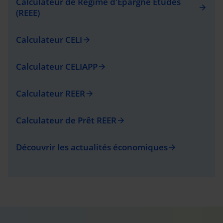
Calculateur de Régime d'Épargne Études
arrow_forward
(REEE)
Calculateur CELI
arrow_forward
Calculateur CELIAPP
arrow_forward
Calculateur REER
arrow_forward
Calculateur de Prêt REER
arrow_forward
Découvrir les actualités économiques
arrow_forward