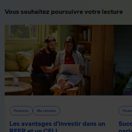
Vous souhaitez poursuivre votre lecture
Finances
Ma retraite
Finan
Les avantages d’investir dans un
Succ
REER et un CELI
parl