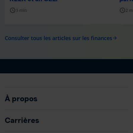
schedule
schedule
3 min
2 m
Consulter tous les articles sur les finances
arrow_forward
À propos
Carrières