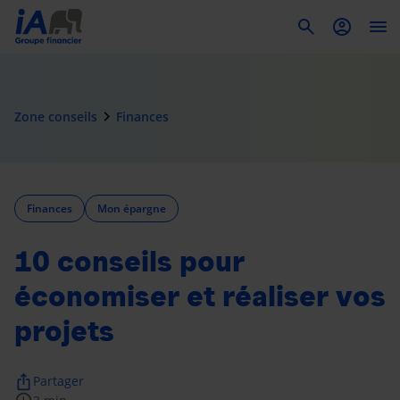
To
navigate_next
Zone conseils
Finances
Finances
Mon épargne
10 conseils pour
économiser et réaliser vos
projets
ios_share
Partager