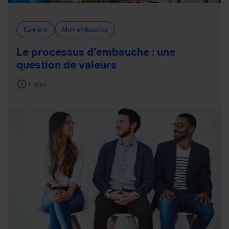
Carrière
Mon embauche
Le processus d’embauche : une
question de valeurs
schedule
1 min