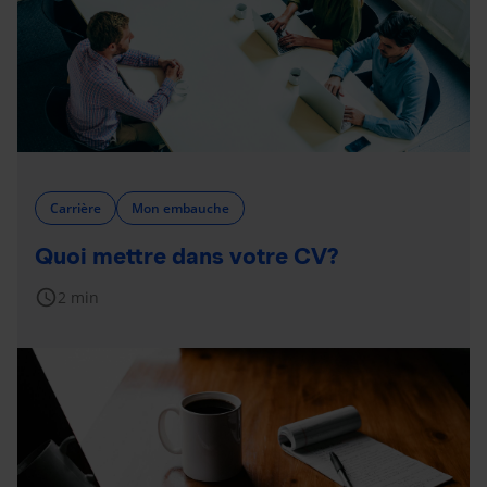
Carrière
Mon embauche
Quoi mettre dans votre CV?
schedule
2 min