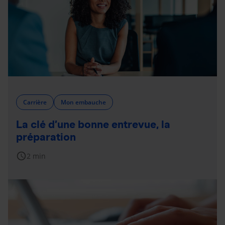
Carrière
Mon embauche
La clé d’une bonne entrevue, la
préparation
schedule
2 min