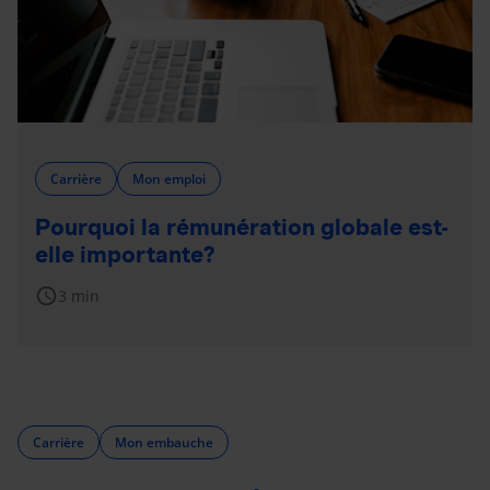
Carrière
Mon emploi
Pourquoi la rémunération globale est-
elle importante?
schedule
3 min
Carrière
Mon embauche