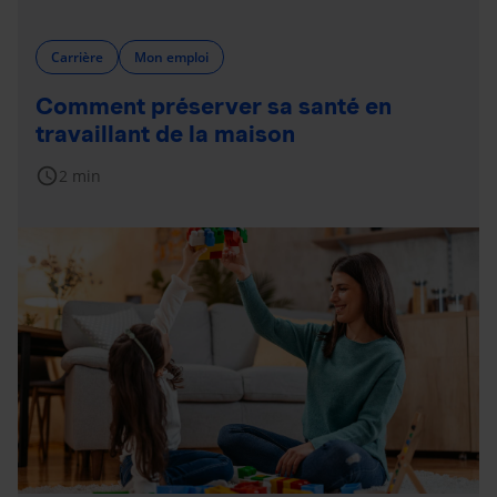
Carrière
Mon emploi
Comment préserver sa santé en
travaillant de la maison
schedule
2 min