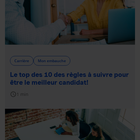
Carrière
Mon embauche
Le top des 10 des règles à suivre pour
être le meilleur candidat!
schedule
1 min