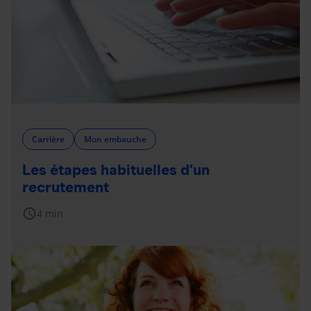
Carrière
Mon embauche
Les étapes habituelles d’un
recrutement
schedule
4 min