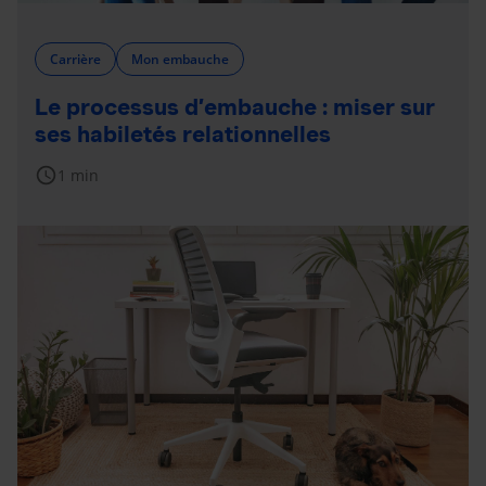
Carrière
Mon embauche
Le processus d’embauche : miser sur
ses habiletés relationnelles
schedule
1 min