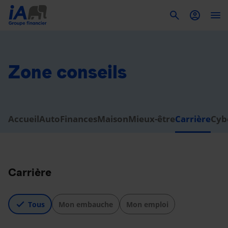
To
Zone conseils
Accueil
Auto
Finances
Maison
Mieux-être
Carrière
Cyb
Carrière
Tous
Mon embauche
Mon emploi