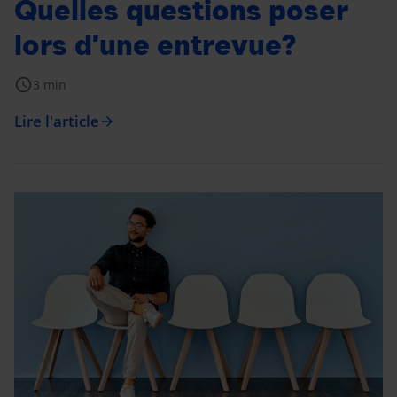
Quelles questions poser
lors d’une entrevue?
schedule
3 min
Lire l'article
arrow_forward