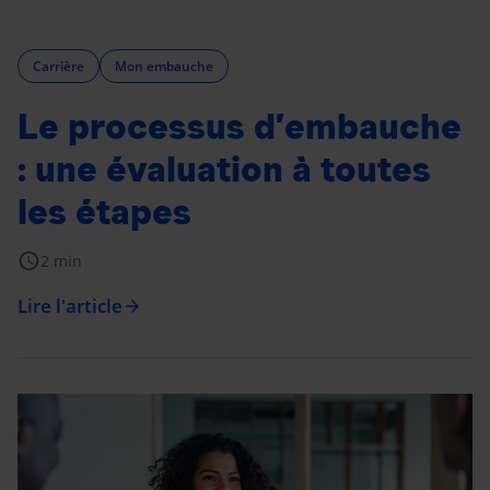
Carrière
Mon embauche
Le processus d’embauche
: une évaluation à toutes
les étapes
schedule
2 min
Lire l'article
arrow_forward