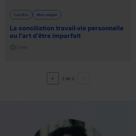
Carrière
Mon emploi
La conciliation travail-vie personnelle
ou l’art d’être imparfait
schedule
3 min
navigate_before
navigate_next
2 de 2