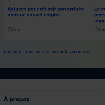
Astuces pour réussir son arrivée
La c
dans un nouvel emploi
pers
impa
schedule
schedule
2 min
3 m
Consulter tous les articles sur la carrière
arrow_forward
À propos