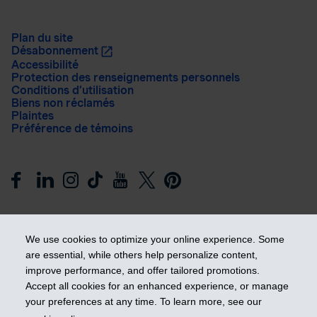
Plan du site
Désabonnement
Accessibilité
Protection des renseignements personnels
Conditions d’utilisation
Biens non réclamés
Plaintes
Préférence de témoins
We use cookies to optimize your online experience. Some
are essential, while others help personalize content,
improve performance, and offer tailored promotions.
Prendre les devants
Accept all cookies for an enhanced experience, or manage
your preferences at any time. To learn more, see our