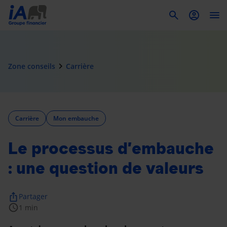
To
navigate_next
Zone conseils
Carrière
Carrière
Mon embauche
Le processus d’embauche
: une question de valeurs
ios_share
Partager
schedule
1 min