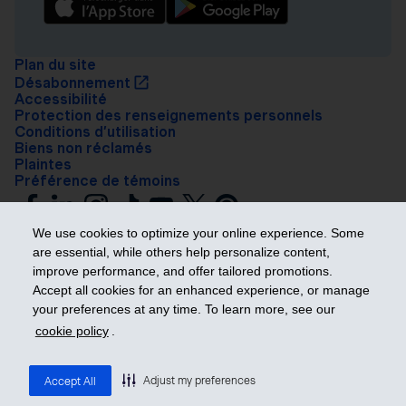
Plan du site
Désabonnement
Accessibilité
Protection des renseignements personnels
Conditions d’utilisation
Biens non réclamés
Plaintes
Préférence de témoins
We use cookies to optimize your online experience. Some
are essential, while others help personalize content,
improve performance, and offer tailored promotions.
Accept all cookies for an enhanced experience, or manage
your preferences at any time. To learn more, see our
Prendre les devants
cookie policy
.
© 2026 Industrielle Alliance, Assurance et services financiers inc. – iA
Groupe financier. Tous droits réservés.
Adjust my preferences
Accept All