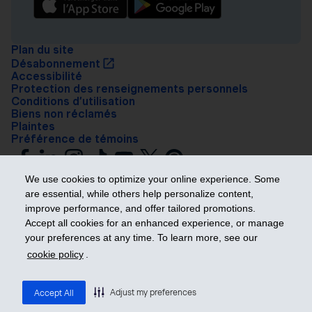
Plan du site
Désabonnement
Accessibilité
Protection des renseignements personnels
Conditions d’utilisation
Biens non réclamés
Plaintes
Préférence de témoins
We use cookies to optimize your online experience. Some
are essential, while others help personalize content,
improve performance, and offer tailored promotions.
Accept all cookies for an enhanced experience, or manage
your preferences at any time. To learn more, see our
Prendre les devants
cookie policy
.
© 2026 Industrielle Alliance, Assurance et services financiers inc. – iA
Groupe financier. Tous droits réservés.
Adjust my preferences
Accept All