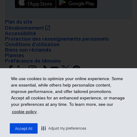
Plan du site
Désabonnement
Accessibilité
Protection des renseignements personnels
Conditions d’utilisation
Biens non réclamés
Plaintes
Préférence de témoins
We use cookies to optimize your online experience. Some
are essential, while others help personalize content,
improve performance, and offer tailored promotions.
Accept all cookies for an enhanced experience, or manage
your preferences at any time. To learn more, see our
Prendre les devants
cookie policy
.
© 2026 Industrielle Alliance, Assurance et services financiers inc. – iA
Groupe financier. Tous droits réservés.
Adjust my preferences
Accept All