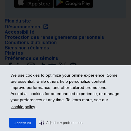
Plan du site
Désabonnement
Accessibilité
Protection des renseignements personnels
Conditions d’utilisation
Biens non réclamés
Plaintes
Préférence de témoins
We use cookies to optimize your online experience. Some
are essential, while others help personalize content,
improve performance, and offer tailored promotions.
Accept all cookies for an enhanced experience, or manage
your preferences at any time. To learn more, see our
Prendre les devants
cookie policy
.
© 2026 Industrielle Alliance, Assurance et services financiers inc. – iA
Groupe financier. Tous droits réservés.
Adjust my preferences
Accept All