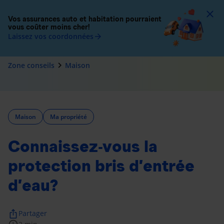
To
Vos assurances auto et habitation pourraient
vous coûter moins cher!
Laissez vos coordonnées
arrow_forward
navigate_next
Zone conseils
Maison
Maison
Ma propriété
Connaissez-vous la
protection bris d’entrée
d’eau?
ios_share
Partager