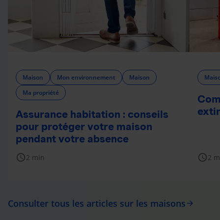
Maison
Mon environnement
Maison
Mais
Ma propriété
Comm
exti
Assurance habitation : conseils
pour protéger votre maison
pendant votre absence
schedule
schedule
2 min
2 m
Consulter tous les articles sur les maisons
arrow_forward