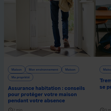
Maison
Mon environnement
Maison
Mais
Ma propriété
Trem
se p
Assurance habitation : conseils
pour protéger votre maison
pendant votre absence
schedule
schedule
2 min
3 m