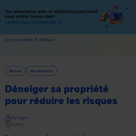
To
Vos assurances auto et habitation pourraient
vous coûter moins cher!
Laissez vos coordonnées
arrow_forward
navigate_next
Zone conseils
Maison
Maison
Ma propriété
Déneiger sa propriété
pour réduire les risques
ios_share
Partager
schedule
2 min