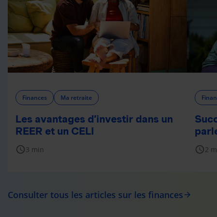
Finances
Ma retraite
Finan
Les avantages d’investir dans un
Succ
REER et un CELI
parl
schedule
schedule
3 min
2 m
Consulter tous les articles sur les finances
arrow_forward