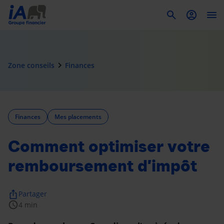
To
navigate_next
Zone conseils
Finances
Finances
Mes placements
Comment optimiser votre
remboursement d’impôt
ios_share
Partager
schedule
4 min