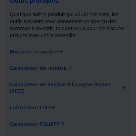
Outils pratiques
Quel que soit le produit qui vous intéresse, les
outils suivants vous donneront un aperçu des
sommes à investir, et dont vous pourrez discuter
ensuite avec votre conseiller.
Boussole financière
arrow_forward
Calculateur de retraite
arrow_forward
Calculateur de Régime d'Épargne Études
arrow_forward
(REEE)
Calculateur CELI
arrow_forward
Calculateur CELIAPP
arrow_forward