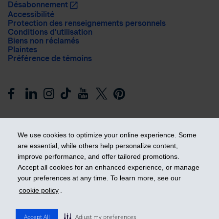
Désabonnement
Accessibilité
Protection des renseignements personnels
Conditions d’utilisation
Biens non réclamés
Plaintes
Préférence de témoins
We use cookies to optimize your online experience. Some
are essential, while others help personalize content,
improve performance, and offer tailored promotions.
Prendre les devants
Accept all cookies for an enhanced experience, or manage
your preferences at any time. To learn more, see our
cookie policy
.
© 2026 Industrielle Alliance, Assurance et services financiers
inc. - iA Groupe financier. Tous droits réservés.
Accept All
Adjust my preferences