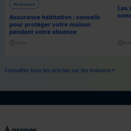
Ma propriété
Les 
cond
Assurance habitation : conseils
pour protéger votre maison
pendant votre absence
schedule
schedule
2 min
4 m
Consulter tous les articles sur les maisons
arrow_forward
À propos