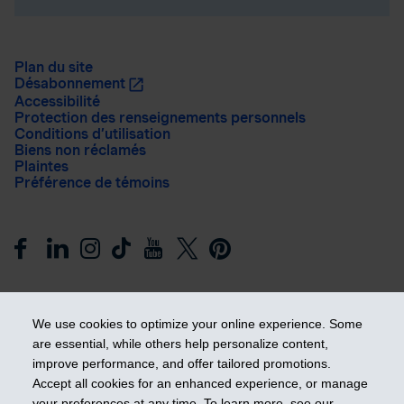
Plan du site
Désabonnement
Accessibilité
Protection des renseignements personnels
Conditions d’utilisation
Biens non réclamés
Plaintes
Préférence de témoins
We use cookies to optimize your online experience. Some
are essential, while others help personalize content,
improve performance, and offer tailored promotions.
Prendre les devants
Accept all cookies for an enhanced experience, or manage
your preferences at any time. To learn more, see our