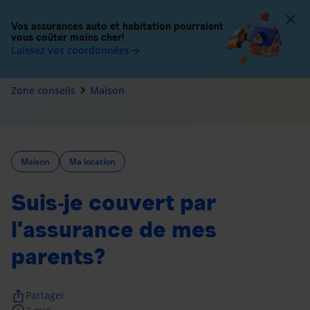
To
Vos assurances auto et habitation pourraient
vous coûter moins cher!
Laissez vos coordonnées
arrow_forward
navigate_next
Zone conseils
Maison
Maison
Ma location
Suis-je couvert par
l’assurance de mes
parents?
ios_share
Partager