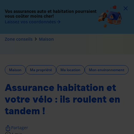
To
Vos assurances auto et habitation pourraient
vous coûter moins cher!
Laissez vos coordonnées
arrow_forward
navigate_next
Zone conseils
Maison
Maison
Ma propriété
Ma location
Mon environnement
Assurance habitation et
votre vélo : ils roulent en
tandem !
ios_share
Partager