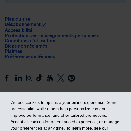
Plan du site
Désabonnement
Accessibilité
Protection des renseignements personnels
Conditions d’utilisation
Biens non réclamés
Plaintes
Préférence de témoins
We use cookies to optimize your online experience. Some
are essential, while others help personalize content,
improve performance, and offer tailored promotions.
Prendre les devants
Accept all cookies for an enhanced experience, or manage
your preferences at any time. To learn more, see our