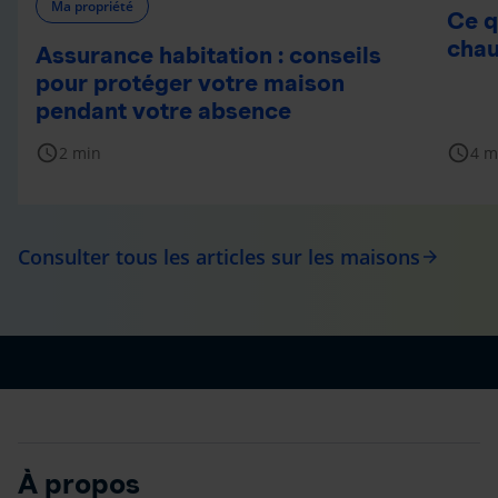
Ma propriété
Ce q
chau
Assurance habitation : conseils
pour protéger votre maison
pendant votre absence
schedule
schedule
2 min
4 m
Consulter tous les articles sur les maisons
arrow_forward
À propos