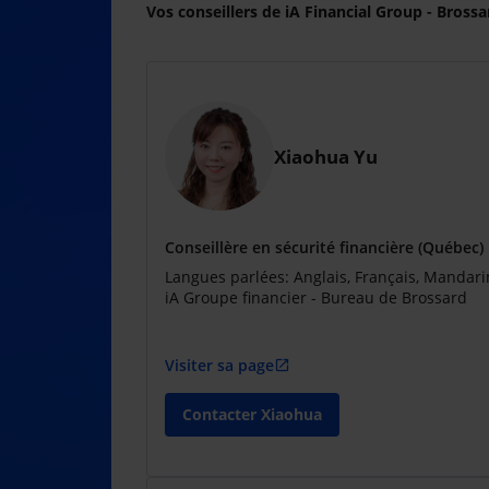
Vos conseillers de iA Financial Group - Brossa
Xiaohua Yu
Conseillère en sécurité financière (Québec)
Langues parlées: Anglais, Français, Mandari
iA Groupe financier - Bureau de Brossard
Visiter sa page
open_in_new
Contacter Xiaohua