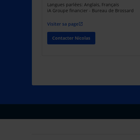
Langues parlées: Anglais, Français
iA Groupe financier - Bureau de Brossard
Visiter sa page
open_in_new
Contacter Nicolas