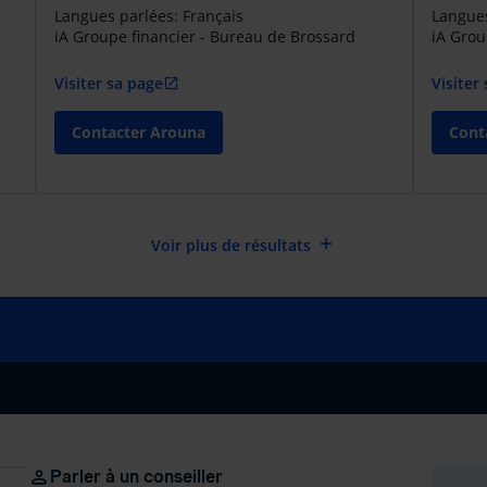
Langues parlées: Français
Langues
iA Groupe financier - Bureau de Brossard
iA Grou
Visiter sa page
Visiter
open_in_new
Contacter Arouna
Conta
add
Voir plus de résultats
Parler à un conseiller