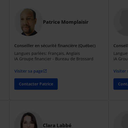
Patrice Momplaisir
Conseiller en sécurité financière (Québec)
Conseil
Langues parlées: Français, Anglais
Langues
iA Groupe financier - Bureau de Brossard
iA Grou
Visiter sa page
Visiter
open_in_new
Contacter Patrice
Conta
Clara Labbé