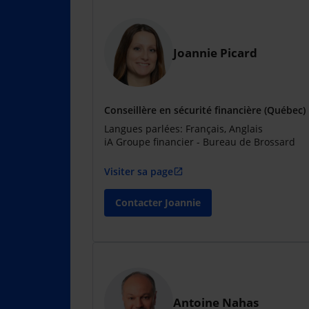
Joannie Picard
Conseillère en sécurité financière (Québec)
Langues parlées: Français, Anglais
iA Groupe financier - Bureau de Brossard
Visiter sa page
open_in_new
Contacter Joannie
Antoine Nahas