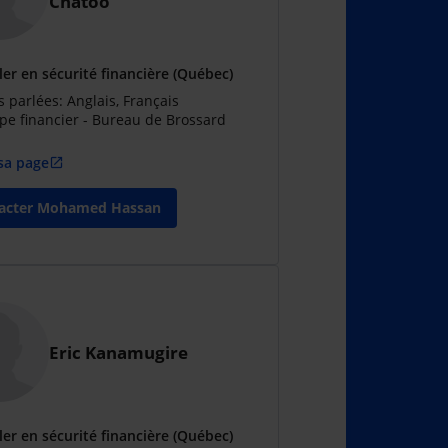
Chatoo
ler en sécurité financière (Québec)
 parlées: Anglais, Français
pe financier - Bureau de Brossard
 sa page
open_in_new
acter Mohamed Hassan
Eric Kanamugire
ler en sécurité financière (Québec)