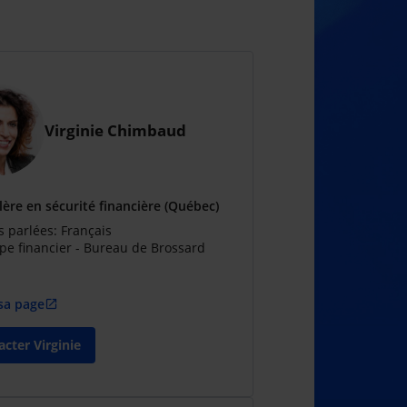
Virginie Chimbaud
lère en sécurité financière (Québec)
 parlées: Français
pe financier - Bureau de Brossard
 sa page
open_in_new
cter Virginie