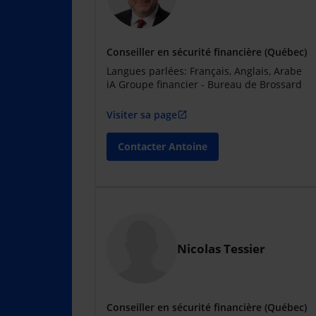
Conseiller en sécurité financière (Québec)
Langues parlées: Français, Anglais, Arabe
iA Groupe financier - Bureau de Brossard
Visiter sa page
open_in_new
Contacter Antoine
Nicolas Tessier
Conseiller en sécurité financière (Québec)