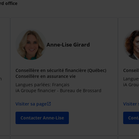
rd office
Anne-Lise Girard
Conseillère en sécurité financière (Québec)
Conseil
Conseillère en assurance vie
n
Langues
Langues parlées: Français
iA Grou
iA Groupe financier - Bureau de Brossard
Visiter sa page
Visiter
open_in_new
Contacter Anne-Lise
Conta