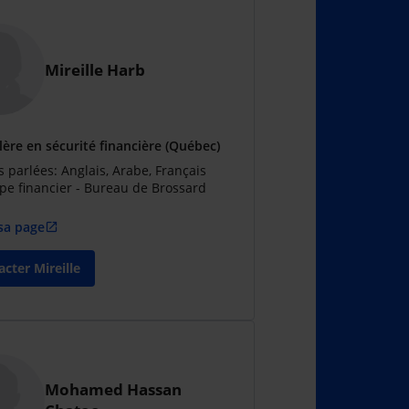
Mireille Harb
lère en sécurité financière (Québec)
 parlées: Anglais, Arabe, Français
pe financier - Bureau de Brossard
 sa page
open_in_new
cter Mireille
Mohamed Hassan