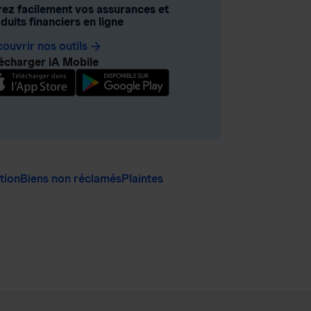
ez facilement vos assurances et
duits financiers en ligne
ouvrir nos outils
arrow_forward
écharger iA Mobile
ation
Biens non réclamés
Plaintes