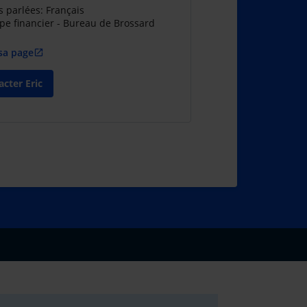
 parlées: Français
pe financier - Bureau de Brossard
 sa page
open_in_new
cter Eric